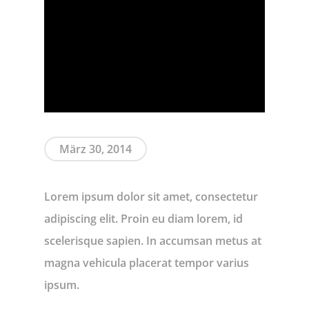
März 30, 2014
Lorem ipsum dolor sit amet, consectetur
adipiscing elit. Proin eu diam lorem, id
scelerisque sapien. In accumsan metus at
magna vehicula placerat tempor varius
ipsum.