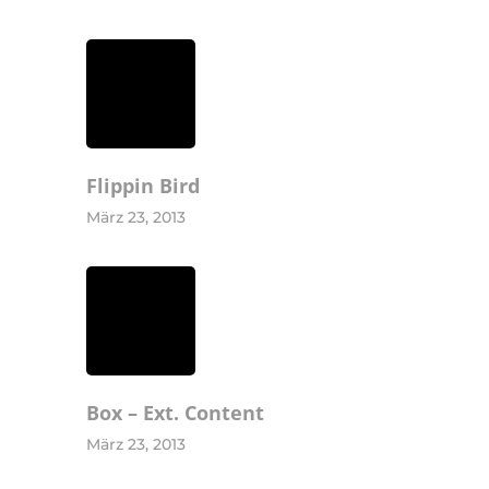
Flippin Bird
März 23, 2013
Home
Praxis
Leistungen
Box – Ext. Content
Team
März 23, 2013