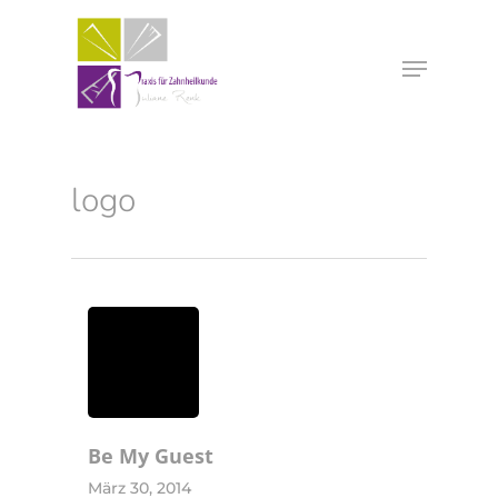
logo
Be My Guest
März 30, 2014